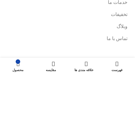
خدمات ما
تخفیفات
وبلاگ
تماس با ما
فروشگاه
۰
فهرست
علاقه مندی ها
مقایسه
محصول
صفحه فروشگاه
شرایط پرداخت و ارسال
سیاست های بازگشت کالا
پیگیری سفارش
سیاست حفظ حریم خصوصی