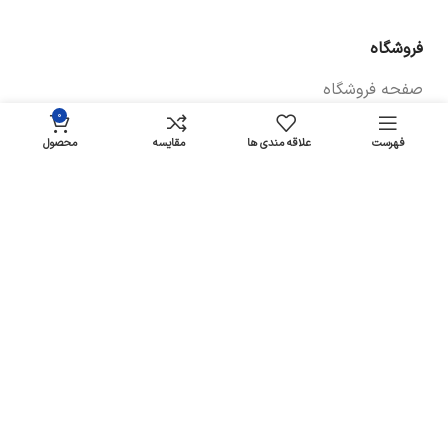
فروشگاه
صفحه فروشگاه
0
شرایط پرداخت و ارسال
فهرست
علاقه مندی ها
مقایسه
محصول
سیاست های بازگشت کالا
پیگیری سفارش
سیاست حفظ حریم خصوصی
خودروها
لوازم یدکی برلیانس
لوازم یدکی سراتو
لوازم یدکی آریو زوتی