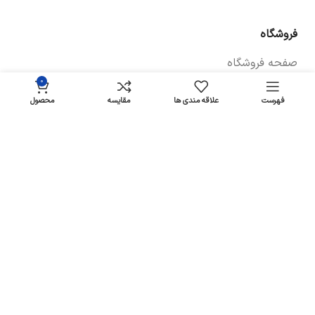
فروشگاه
صفحه فروشگاه
۰
شرایط پرداخت و ارسال
فهرست
علاقه مندی ها
مقایسه
محصول
سیاست های بازگشت کالا
پیگیری سفارش
سیاست حفظ حریم خصوصی
خودروها
لوازم یدکی برلیانس
لوازم یدکی سراتو
لوازم یدکی آریو زوتی