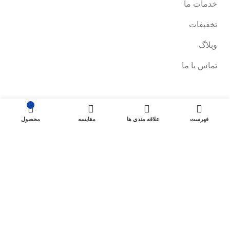
خدمات ما
تخفیفات
وبلاگ
تماس با ما
فروشگاه
۰
فهرست
علاقه مندی ها
مقایسه
محصول
صفحه فروشگاه
شرایط پرداخت و ارسال
سیاست های بازگشت کالا
پیگیری سفارش
سیاست حفظ حریم خصوصی