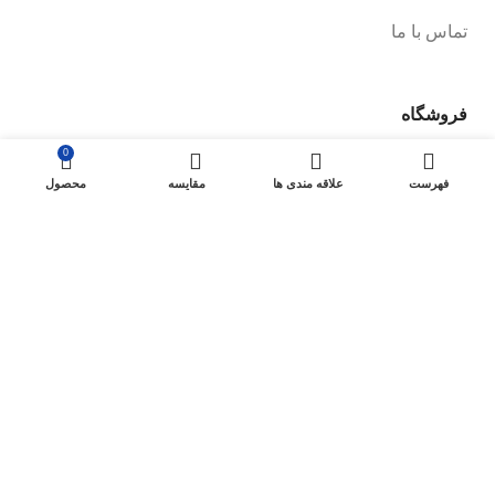
تماس با ما
فروشگاه
0
صفحه فروشگاه
فهرست
علاقه مندی ها
مقایسه
محصول
شرایط پرداخت و ارسال
سیاست های بازگشت کالا
پیگیری سفارش
سیاست حفظ حریم خصوصی
خودروها
لوازم یدکی برلیانس