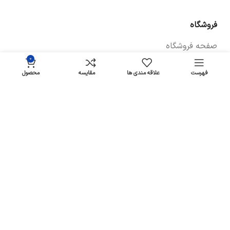
فروشگاه
صفحه فروشگاه
0
شرایط پرداخت و ارسال
فهرست
علاقه مندی ها
مقایسه
محصول
سیاست های بازگشت کالا
پیگیری سفارش
سیاست حفظ حریم خصوصی
خودروها
لوازم یدکی برلیانس
لوازم یدکی سراتو
لوازم یدکی آریو زوتی