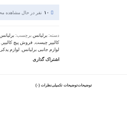
ریول دسته دنده
۱۰
نفر در حال مشاهده م
اهرم ترمز دستی
فشنگی استپ ترمز
دیگر قطعات...
دسته:
برلیانس
برچسب:
برلیانس
کالیپر چیست
,
فروش پیچ کالیپر
,
سیستم سوخت
لوازم جانبی برلیانس
,
لوازم یدکی
فیلتر بنزین
اشتراک گذاری
کنیستر بنزین
پمپ بنزین
توضیحات
توضیحات تکمیلی
نظرات (۰)
دیگر قطعات...