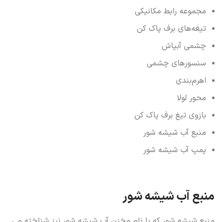
مجموعه رابط مکانیکی
تیغه‌های برف پاک کن
چشمی ‏آبپاش
سنسورهای چشمی
اهرم‌بندی
محور لولا
‏بازوی تیغ برف پاک کن
‏منبع آب شیشه شور
‏پمپ آب شیشه شور
منبع آب شیشه شور
منبع شیشه شور که با نام مخزن آب شیشه شور نیز شناخته می