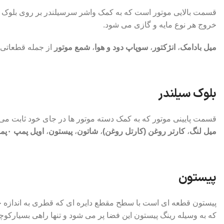
قسمت بالایی موتور است که به کمک واشر سرسیلندر بر روی بلوک سی
خروج هر نوع مایه و گازی می شود.
میل بادامک
،
انژکتور
،
سوپاپ دود و هوا
،
شمع موتور
از جمله قطعاتی 
بلوک سیلندر
قسمت پایینی موتور که به کمک دسته موتور ها در جای خود ثابت م
میل لنگ
،
کارتر روغن (کارتل روغن)
،
شاتون
،
پیستون
،
اویل پمپ ۰پمپ روغن یا سینی موتور نیز خوانده می شود)
پیستون
پیستون قطعه ای است با سطح مقطع دایره ای که قطری به اندازه چن
که به وسیله رینگ پیستون این فضا پر می شود و تنها راهی بسیارکوچ