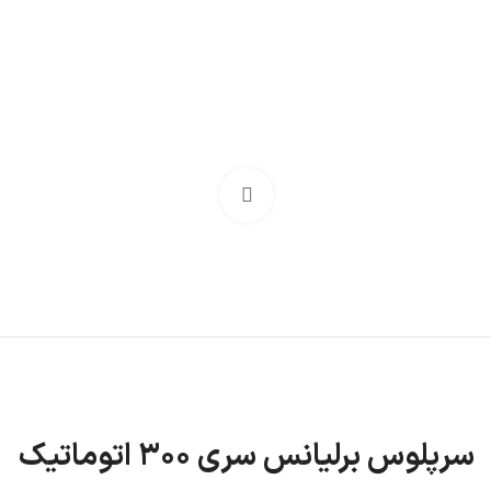
فشنگی روغن
کارتل روغن
اویل پمپ
دیگر قطعات...
سیستم خنک سازی
برای بزرگنمایی کلیک کنید
رادیاتور آب
شیلنگ رادیاتور
مخزن آب اضافی
دیگر قطعات...
سرپلوس برلیانس سری ۳۰۰ اتوماتیک