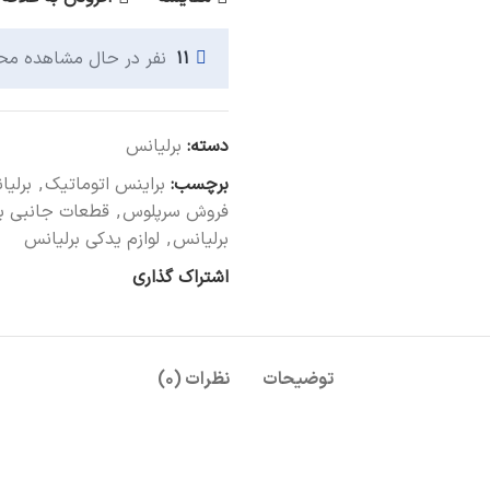
ریول دسته دنده
اهرم ترمز دستی
۱۱
نفر در حال مشاهده م
فشنگی استپ ترمز
دیگر قطعات...
دسته:
برلیانس
برچسب:
براینس اتوماتیک
,
برلی
سیستم سوخت
فروش سرپلوس
,
قطعات جانبی ب
فیلتر بنزین
برلیانس
,
لوازم یدکی برلیانس
کنیستر بنزین
اشتراک گذاری
پمپ بنزین
دیگر قطعات...
توضیحات
نظرات (۰)