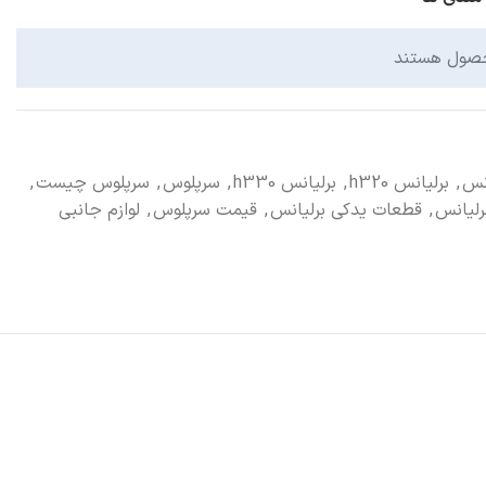
آینه بغل
چراغ جلو
حصول هستند
چراغ خطر عقب
دیگر قطعات...
انس
,
برلیانس h320
,
برلیانس h330
,
سرپلوس
,
سرپلوس چیست
,
رلیانس
,
قطعات یدکی برلیانس
,
قیمت سرپلوس
,
لوازم جانبی