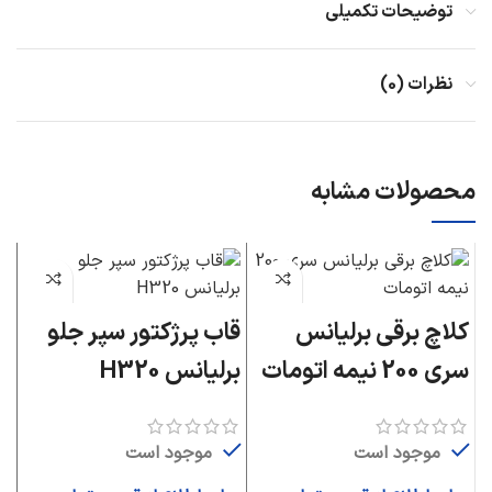
توضیحات تکمیلی
نظرات (0)
محصولات مشابه
کلاچ برقی برلیانس
قاب پرژکتور سپر جلو
ت
سری 200 نیمه اتومات
برلیانس H320
سر
موجود است
موجود است