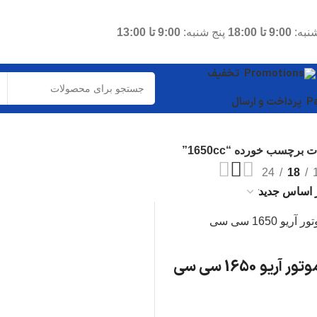
نبه:
9:00 تا 18:00
پنج شنبه:
9:00 تا 13:00
تخفیف
پرداخت و ارسال
برچسب خورده “1650cc”
24
18
پیستون موتور آریو 1650 سی سی