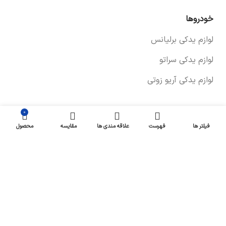
خودروها
لوازم یدکی برلیانس
لوازم یدکی سراتو
لوازم یدکی آریو زوتی
0
اپلیکیشن (به زودی)
فیلتر ها
فهرست
علاقه مندی ها
مقایسه
محصول
شبکه های اجتماعی
1402 لوازم یدکی خودرو
ونتاپارت
. تمامی حقوق محفوظ است