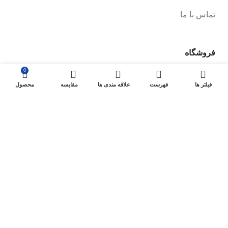
تماس با ما
فروشگاه
0
صفحه فروشگاه
فیلتر ها
فهرست
علاقه مندی ها
مقایسه
محصول
شرایط پرداخت و ارسال
سیاست های بازگشت کالا
پیگیری سفارش
سیاست حفظ حریم خصوصی
خودروها
لوازم یدکی برلیانس