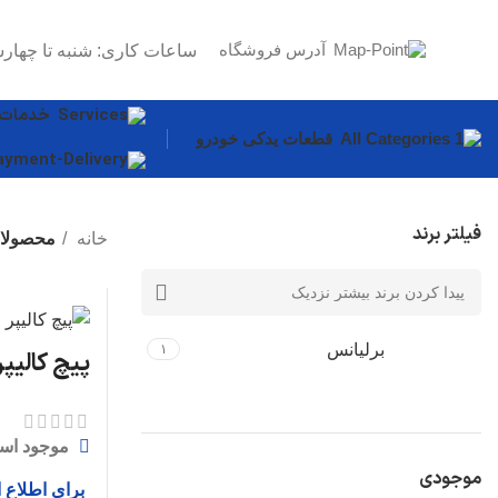
آدرس فروشگاه
ساعات کاری: شنبه تا چهارش
خدمات
قطعات یدکی خودرو
فیلتر برند
خانه
محصولات
قطعات بدنه
سپر
درب موتور
برلیانس
۱
پیچ کالیپر
گلگیر
دیگر قطعات...
موجود اس
سیستم روغن
موجودی
برای اطلاع 