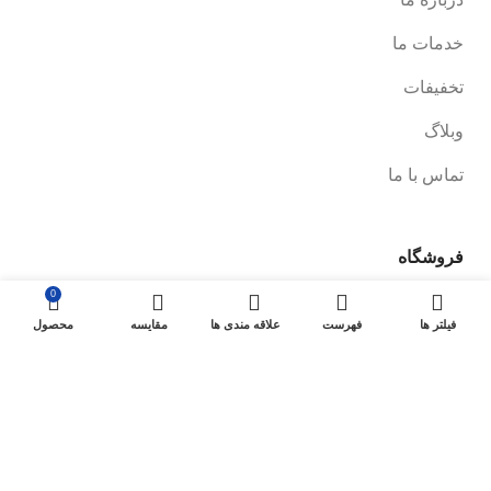
خدمات ما
تخفیفات
وبلاگ
تماس با ما
فروشگاه
0
صفحه فروشگاه
فیلتر ها
فهرست
علاقه مندی ها
مقایسه
محصول
شرایط پرداخت و ارسال
سیاست های بازگشت کالا
پیگیری سفارش
سیاست حفظ حریم خصوصی