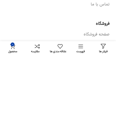
تماس با ما
فروشگاه
صفحه فروشگاه
شرایط پرداخت و ارسال
0
فیلتر ها
فهرست
علاقه مندی ها
مقایسه
محصول
سیاست های بازگشت کالا
پیگیری سفارش
سیاست حفظ حریم خصوصی
خودروها
لوازم یدکی برلیانس