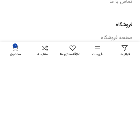
تماس با ما
فروشگاه
صفحه فروشگاه
0
شرایط پرداخت و ارسال
فیلتر ها
فهرست
علاقه مندی ها
مقایسه
محصول
سیاست های بازگشت کالا
پیگیری سفارش
سیاست حفظ حریم خصوصی
خودروها
لوازم یدکی برلیانس
لوازم یدکی سراتو