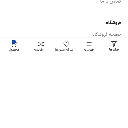
تماس با ما
فروشگاه
صفحه فروشگاه
۰
شرایط پرداخت و ارسال
فیلتر ها
فهرست
علاقه مندی ها
مقایسه
محصول
سیاست های بازگشت کالا
پیگیری سفارش
سیاست حفظ حریم خصوصی
خودروها
لوازم یدکی برلیانس
لوازم یدکی سراتو