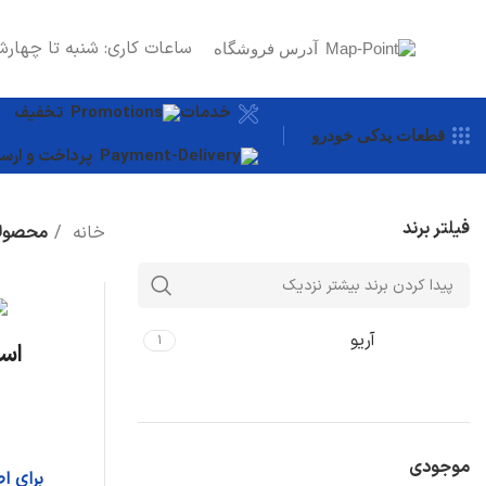
ساعات کاری: شنبه تا چهارش
آدرس فروشگاه
خدمات
تخفیف
قطعات یدکی خودرو
پرداخت و ارسا
فیلتر برند
خانه
محصولا
آریو
۱
است
موجودی
برای ا