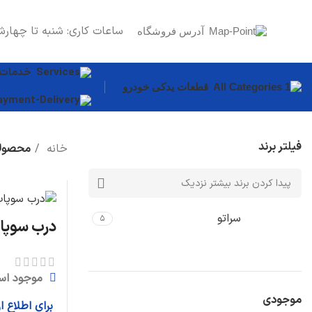
ساعات کاری: شنبه تا چهارش
آدرس فروشگاه
خدمات
قطعات یدکی خودرو
فیلتر برند
خانه
محصولا
قطعات بدنه
سپر
درب موتور
سراتو
۵
درب سوپاپ سرات
گلگیر
دیگر قطعات...
موجود اس
سیستم روغن
موجودی
برای اطلاع 