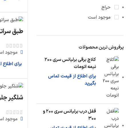
فشنگی روغن
حراج
کارتل روغن
موجود است
اویل پمپ
طبق سراتو
دیگر قطعات...
سیستم خنک سازی
پرفروش ترین محصولات
موجود اس
رادیاتور آب
کلاچ برقی برلیانس سری ۲۰۰
شیلنگ رادیاتور
برای اطلاع 
نیمه اتومات
مخزن آب اضافی
برای اطلاع از قیمت تماس
دیگر قطعات...
بگیرید
شلگیر جلو
قفل درب برلیانس سری ۲۰۰ و
۳۰۰
موجود اس