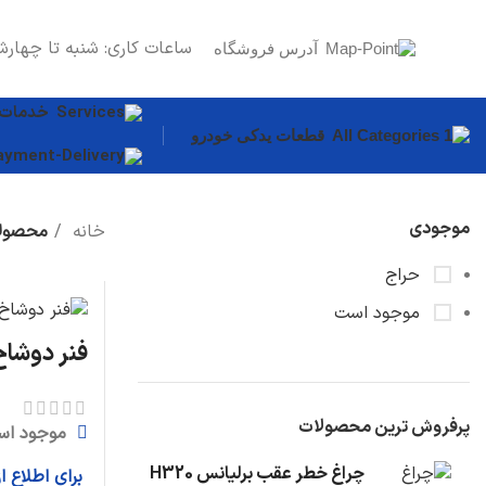
ساعات کاری: شنبه تا چهارش
آدرس فروشگاه
خدمات
قطعات یدکی خودرو
موجودی
خانه
محصولا
قطعات بدنه
حراج
سپر
موجود است
درب موتور
فنر دوشاخ 
گلگیر
دیگر قطعات...
پرفروش ترین محصولات
موجود اس
سیستم روغن
چراغ خطر عقب برلیانس H320
برای اطلاع 