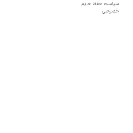
سیاست حفظ حریم
خصوصی
م طراحی و توسعه ناتاسان
.