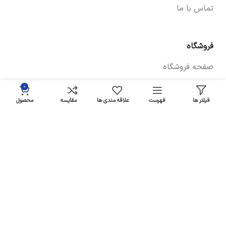
تماس با ما
فروشگاه
صفحه فروشگاه
شرایط پرداخت و ارسال
۰
فیلتر ها
فهرست
علاقه مندی ها
مقایسه
محصول
سیاست های بازگشت کالا
پیگیری سفارش
سیاست حفظ حریم خصوصی
خودروها
لوازم یدکی برلیانس