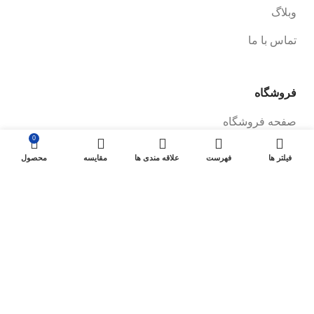
وبلاگ
تماس با ما
فروشگاه
صفحه فروشگاه
0
شرایط پرداخت و ارسال
فیلتر ها
فهرست
علاقه مندی ها
مقایسه
محصول
سیاست های بازگشت کالا
پیگیری سفارش
سیاست حفظ حریم خصوصی
خودروها