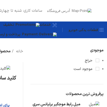
ساعات کاری: شنبه تا چهارش
آدرس فروشگاه
خدمات
تخفیف
قطعات یدکی خودرو
پرداخت و ارسا
موجودی
خانه
محصولا
حراج
موجود است
کلید سان
پرفروش ترین محصولات
میل رابط موجگیر برلیانس سری
برای ا