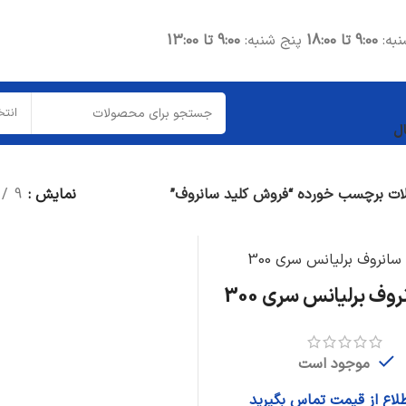
نبه:
9:00 تا 18:00
پنج شنبه:
9:00 تا 13:00
انتخ
ل
ت برچسب خورده “فروش کلید سانروف”
نمایش
9
روف برلیانس سری 300
موجود است
طلاع از قیمت تماس بگیرید