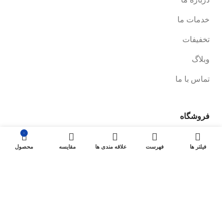
خدمات ما
تخفیفات
وبلاگ
تماس با ما
فروشگاه
۰
صفحه فروشگاه
فیلتر ها
فهرست
علاقه مندی ها
مقایسه
محصول
شرایط پرداخت و ارسال
سیاست های بازگشت کالا
پیگیری سفارش
سیاست حفظ حریم خصوصی