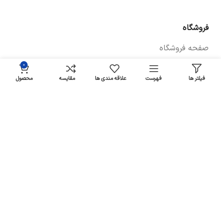
فروشگاه
صفحه فروشگاه
۰
شرایط پرداخت و ارسال
فیلتر ها
فهرست
علاقه مندی ها
مقایسه
محصول
سیاست های بازگشت کالا
پیگیری سفارش
سیاست حفظ حریم خصوصی
خودروها
لوازم یدکی برلیانس
لوازم یدکی سراتو