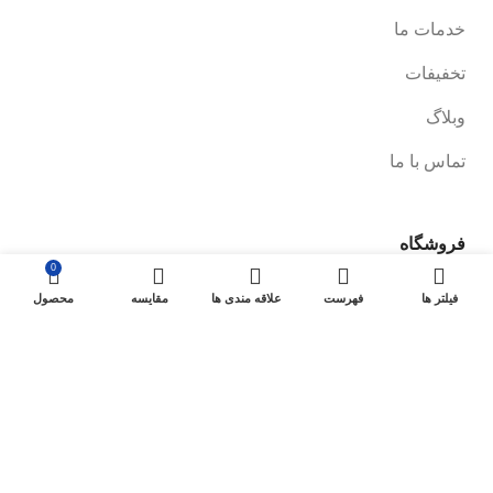
خدمات ما
تخفیفات
وبلاگ
تماس با ما
فروشگاه
0
صفحه فروشگاه
فیلتر ها
فهرست
علاقه مندی ها
مقایسه
محصول
شرایط پرداخت و ارسال
سیاست های بازگشت کالا
پیگیری سفارش
سیاست حفظ حریم خصوصی