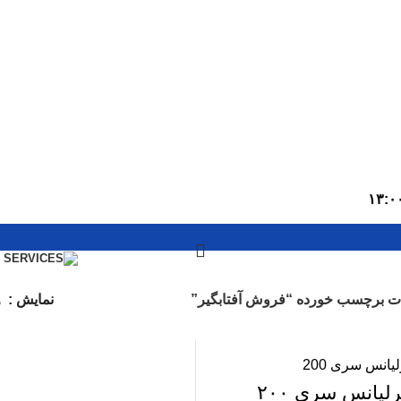
 برچسب خورده “فروش آفتابگیر”
نمایش
۹
رلیانس سری ۲۰۰
۰
تومان