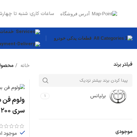
ساعات کاری: شنبه تا چهارش
آدرس فروشگاه
خدمات
قطعات یدکی خودرو
فیلتر برند
خانه
محصولا
قطعات بدنه
سپر
درب موتور
برلیانس
۱
ولوم فن ب
گلگیر
سری ۲۰۰
دیگر قطعات...
سیستم روغن
موجودی
موجود ا