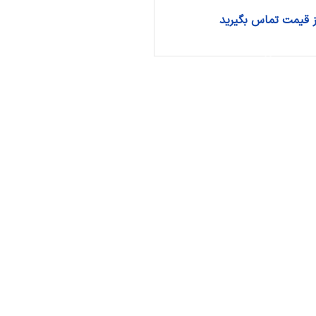
ریول دسته دنده
از قیمت تماس بگیرید
اهرم ترمز دستی
اطلاعات بیشتر
فشنگی استپ ترمز
دیگر قطعات...
سیستم سوخت
فیلتر بنزین
کنیستر بنزین
پمپ بنزین
دیگر قطعات...