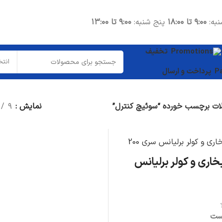
نبه:
۹:۰۰ تا ۱۸:۰۰
پنج شنبه:
۹:۰۰ تا ۱۳:۰۰
تخفیف
انتخ
پرداخت و ارسال
ت برچسب خورده “سوئیچ کنترل”
نمایش
۹
قطعات موتوری
شاتون
واشر سرسیلندر
خاری و کولر برلیانس
میل لنگ
دیگر قطعات...
قطعات داخلی
ست