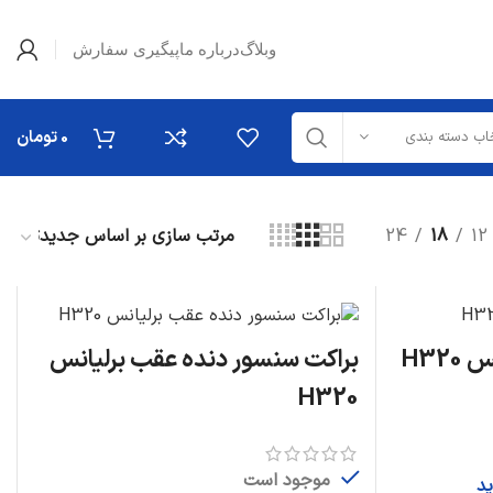
وبلاگ
درباره ما
پیگیری سفارش
0
تومان
اب دسته بندی
24
18
12
H32
براکت سنسور دنده عقب برلیانس
H320
موجود است
ید