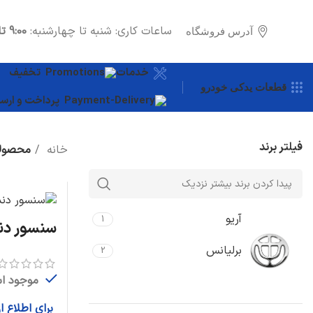
ساعات کاری: شنبه تا چهارشنبه:
9:00 تا 18:00
آدرس فروشگاه
خدمات
تخفیف
قطعات یدکی خودرو
پرداخت و ارسا
فیلتر برند
خانه
محصولا
آریو
1
سنسور دند
برلیانس
2
موجود ا
برای اطلاع 