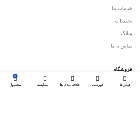
خدمات ما
تخفیفات
وبلاگ
تماس با ما
فروشگاه
0
صفحه فروشگاه
فیلتر ها
فهرست
علاقه مندی ها
مقایسه
محصول
شرایط پرداخت و ارسال
سیاست های بازگشت کالا
پیگیری سفارش
سیاست حفظ حریم خصوصی