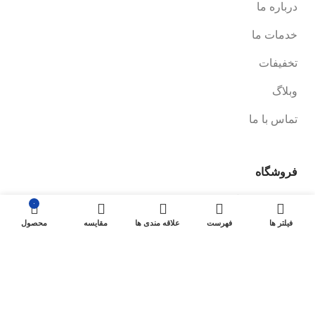
درباره ما
خدمات ما
تخفیفات
وبلاگ
تماس با ما
فروشگاه
صفحه فروشگاه
۰
فیلتر ها
فهرست
علاقه مندی ها
مقایسه
محصول
شرایط پرداخت و ارسال
سیاست های بازگشت کالا
پیگیری سفارش
سیاست حفظ حریم خصوصی