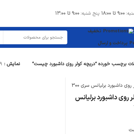
نبه:
۹:۰۰ تا ۱۸:۰۰
پنج شنبه:
۹:۰۰ تا ۱۳:۰۰
تخفیف
پرداخت و ارسال
ت برچسب خورده “دریچه کولر روی داشبورد چیست”
نمایش
۹
قطعات موتوری
شاتون
واشر سرسیلندر
ر روی داشبورد برلیانس
میل لنگ
دیگر قطعات...
قطعات داخلی
ت