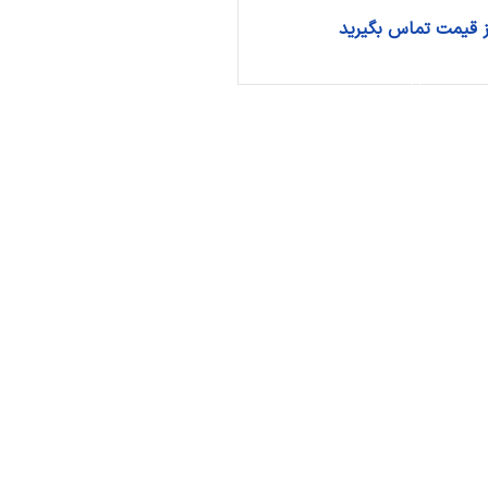
ریول دسته دنده
از قیمت تماس بگیرید
اهرم ترمز دستی
اطلاعات بیشتر
فشنگی استپ ترمز
دیگر قطعات...
سیستم سوخت
فیلتر بنزین
کنیستر بنزین
پمپ بنزین
دیگر قطعات...