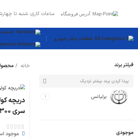
ساعات کاری: شنبه تا چهارش
آدرس فروشگاه
خدمات
قطعات یدکی خودرو
فیلتر برند
خانه
محصولا
قطعات بدنه
سپر
درب موتور
برلیانس
۱
دریچه کول
گلگیر
سری ۳۰۰
دیگر قطعات...
سیستم روغن
موجودی
موجود اس