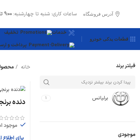
ساعات کاری: شنبه تا چهارشنبه:
9:00 تا 18:00
آدرس فروشگاه
خدمات
تخفیف
قطعات یدکی خودرو
پرداخت و ارسا
فیلتر برند
خانه
محصولا
برلیانس
1
دنده برنجی
موجود ا
موجودی
برای اطلاع 