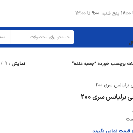
پنج شنبه:
9:00 تا 13:00
انتخ
ل
ت برچسب خورده “جعبه دنده”
نمایش
9
 برلیانس سری 200
ست
از قیمت تماس بگیرید